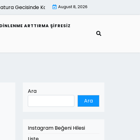
ura Gecisinde Kontrol Listesi |
August 8, 2026
Mimari Gorsellestirme İle Ak
DINLENME ARTTIRMA ŞIFRESIZ
Ara
Ara
Instagram Beğeni Hilesi
Liste