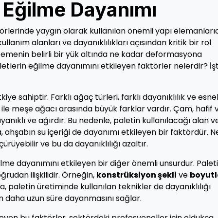
n Eğilme Dayanımı
örlerinde yaygın olarak kullanılan önemli yapı elemanlarıd
 kullanım alanları ve dayanıklılıkları açısından kritik bir rol
emenin belirli bir yük altında ne kadar deformasyona
letlerin eğilme dayanımını etkileyen faktörler nelerdir? İş
iye sahiptir. Farklı ağaç türleri, farklı dayanıklılık ve esne
ı ile meşe ağacı arasında büyük farklar vardır. Çam, hafif 
ıklı ve ağırdır. Bu nedenle, paletin kullanılacağı alan v
, ahşabın su içeriği de dayanımı etkileyen bir faktördür. N
rüyebilir ve bu da dayanıklılığı azaltır.
ğilme dayanımını etkileyen bir diğer önemli unsurdur. Palet
oğrudan ilişkilidir. Örneğin,
konstrüksiyon şekli
ve
boyutl
a, paletin üretiminde kullanılan teknikler de dayanıklılığı
letin daha uzun süre dayanmasını sağlar.
eyen bu faktörler, sektördeki profesyoneller için oldukça