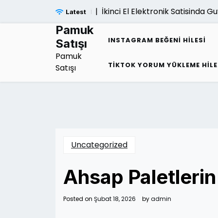
Skip
İkinci El Elektronik Satisinda Gu
Latest
to
content
Pamuk
INSTAGRAM BEĞENI HILESI
Satışı
Pamuk
TIKTOK YORUM YÜKLEME HILE
Satışı
Uncategorized
Ahsap Paletleri
Posted on
Şubat 18, 2026
by
admin