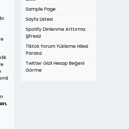
Sample Page
ır.
Sayfa Listesi
Spotify Dinlenme Arttırma
Şifresiz
te
Tiktok Yorum Yükleme Hilesi
Parasız
klik
Twitter Gizli Hesap Beğeni
ve
Görme
e
emli
in
arı
,