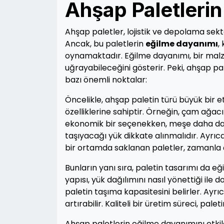
Ahşap Paletleri
Ahşap paletler, lojistik ve depolama sekt
Ancak, bu paletlerin
eğilme dayanımı
,
oynamaktadır. Eğilme dayanımı, bir malz
uğrayabileceğini gösterir. Peki, ahşap pa
bazı önemli noktalar:
Öncelikle, ahşap paletin türü büyük bir etk
özelliklerine sahiptir. Örneğin, çam ağac
ekonomik bir seçenekken, meşe daha dayan
taşıyacağı yük dikkate alınmalıdır. Ayrıca
bir ortamda saklanan paletler, zamanla çü
Bunların yanı sıra, paletin tasarımı da e
yapısı, yük dağılımını nasıl yönettiği ile d
paletin taşıma kapasitesini belirler. Ayrıc
artırabilir. Kaliteli bir üretim süreci, pa
Ahşap paletlerin eğilme dayanımını etkil