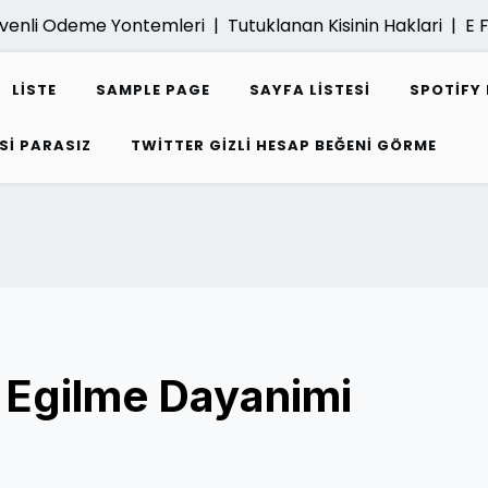
venli Odeme Yontemleri |
Tutuklanan Kisinin Haklari |
E Fat
LISTE
SAMPLE PAGE
SAYFA LISTESI
SPOTIFY 
SI PARASIZ
TWITTER GIZLI HESAP BEĞENI GÖRME
n Egilme Dayanimi