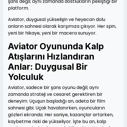
şans değil; aynı zamanda dostlukların pekiştiği bir
platform.
Aviator, duygusal yükselişin ve heyecan dolu
anların sahnesi olarak karşımıza çıkıyor. Her spin,
yeni bir hikaye, yeni bir macera sunuyor.
Aviator Oyununda Kalp
Atışlarını Hızlandıran
Anlar: Duygusal Bir
Yolculuk
Aviator, sadece bir şans oyunu değil; aynı
zamanda strateji ve cesaret gerektiren bir
deneyim. Uçuşun başladığı an, adeta bir film
sahnesi gibi. Uçak havalanırken, oyuncuların
gözleri ekranda. Her saniye, kazançlar artarken,
kaybetme riski de yükseliyor. İşte bu an, kalp