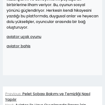
birbirlerine ilham veriyor. Bu, oyunun sosyal
yönünü güçlendiriyor. Herkesin kendi hikayesini
yazdığı bu platformda, duygusal anlar ve heyecan
dolu yükselişler, oyuncular arasında bir bağ
oluşturuyor.
aviator uçak oyunu
aviator bahis
Yazı
Previous:
Pelet Sobası Bakımı ve Temizliği Nasıl
gezinmesi
Yapılır