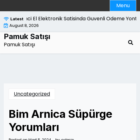
Skip
Menu
to
content
İkinci El Elektronik Satisinda Guvenli Odeme Yontem
Latest
August 8, 2026
Pamuk Satışı
Pamuk Satışı
Uncategorized
Bim Arnica Süpürge
Yorumları
Posted on
Mart 5, 2024
by
admin