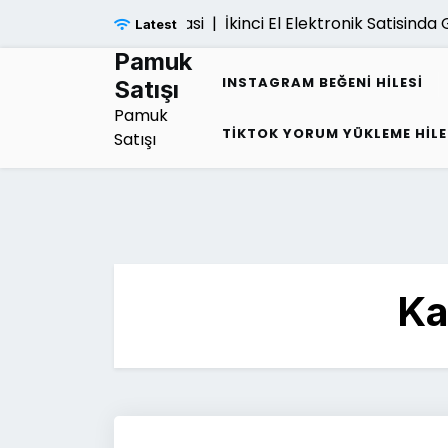
Skip
 Ruhsal Dengeyi Bozmasi |
İkinci El Elektronik Satisind
Latest
to
content
Pamuk
INSTAGRAM BEĞENI HILESI
Satışı
Pamuk
TIKTOK YORUM YÜKLEME HILE
Satışı
Ka