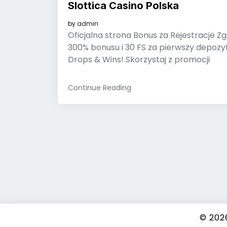
Slottica Casino Polska
by
admin
Oficjalna strona Bonus za Rejestracje Zg
300% bonusu i 30 FS za pierwszy depozy
Drops & Wins! Skorzystaj z promocji
Continue Reading
© 20