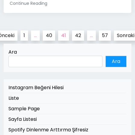
Continue Reading
Yazı
Önceki
1
…
40
41
42
…
57
Sonraki
sayfalaması
Ara
Ara
Instagram Beğeni Hilesi
Liste
Sample Page
Sayfa Listesi
Spotify Dinlenme Arttırma Şifresiz