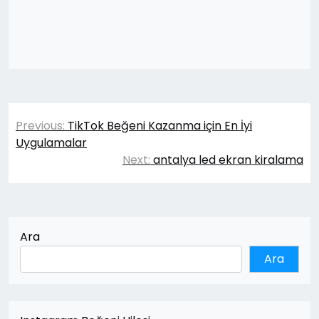
Yazı
Previous:
TikTok Beğeni Kazanma için En İyi
gezinmesi
Uygulamalar
Next:
antalya led ekran kiralama
Ara
Ara