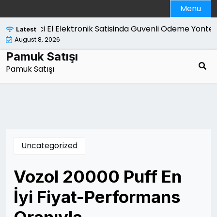
Skip
Menu
to
content
İkinci El Elektronik Satisinda Guvenli Odeme Yontemle
Latest
August 8, 2026
Pamuk Satışı
Pamuk Satışı
Uncategorized
Vozol 20000 Puff En
İyi Fiyat-Performans