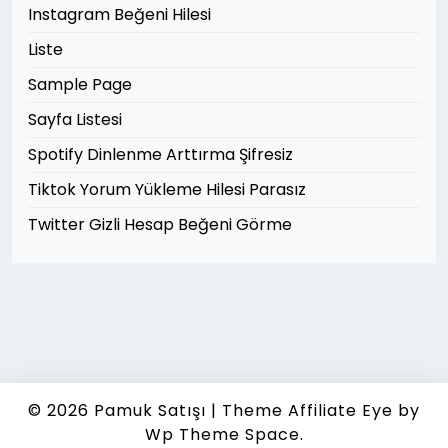
Instagram Beğeni Hilesi
Liste
Sample Page
Sayfa Listesi
Spotify Dinlenme Arttırma Şifresiz
Tiktok Yorum Yükleme Hilesi Parasız
Twitter Gizli Hesap Beğeni Görme
© 2026
Pamuk Satışı
|
Theme Affiliate Eye
by
Wp Theme Space.