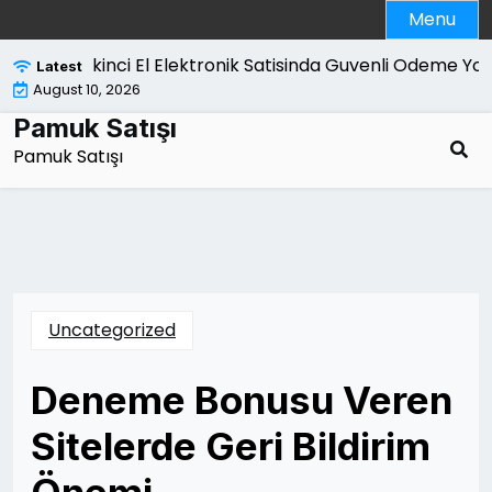
Skip
Menu
to
content
İkinci El Elektronik Satisinda Guvenli Odeme Yon
Latest
August 10, 2026
Pamuk Satışı
Pamuk Satışı
Uncategorized
Deneme Bonusu Veren
Sitelerde Geri Bildirim