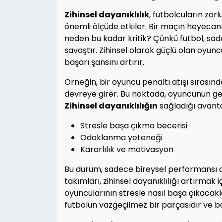
Zihinsel dayanıklılık
, futbolcuların zor
önemli ölçüde etkiler. Bir maçın heyecanı,
neden bu kadar kritik? Çünkü futbol, sade
savaştır. Zihinsel olarak güçlü olan oyunc
başarı şansını artırır.
Örneğin, bir oyuncu penaltı atışı sırasında
devreye girer. Bu noktada, oyuncunun geç
Zihinsel dayanıklılığın
sağladığı avanta
Stresle başa çıkma becerisi
Odaklanma yeteneği
Kararlılık ve motivasyon
Bu durum, sadece bireysel performansı de
takımları, zihinsel dayanıklılığı artırma
oyuncularının stresle nasıl başa çıkacakla
futbolun vazgeçilmez bir parçasıdır ve başa