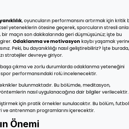
anıklılık
, oyuncuların performansını artırmak için kritik b
ziksel yeteneklerin ötesine geçerek, sporcuların stresli anl
i, bir maçın son dakikalarında geri düşmüşsünüz; işte bu
girer.
Odaklanma ve motivasyon
kaybı yaşamak yerine
z. Peki, bu dayanıklılığı nasıl geliştirebiliriz? İşte burada,
stratejiler devreye giriyor.
esle başa çıkma ve zorlu durumlarda odaklanma yeteneğini
ın spor performansındaki rolü incelenecektir.
li teknikler bulunmaktadır. Bu bölümde, meditasyon,
yöntemlerin nasıl uygulanacağına dair bilgiler verilecektir.
iştirmek için pratik örnekler sunulacaktır. Bu bölüm, futbol
leri ve antrenman programlarını içerecektir.
ğın Önemi