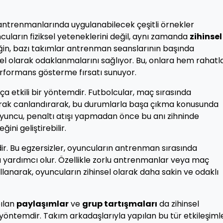
ol antrenmanlarında uygulanabilecek çeşitli örnekler
uların fiziksel yeteneklerini değil, aynı zamanda
zihinsel
neğin, bazı takımlar antrenman seanslarının başında
el olarak odaklanmalarını sağlıyor. Bu, onlara hem rahat
rformans gösterme fırsatı sunuyor.
ça etkili bir yöntemdir. Futbolcular, maç sırasında
 olarak canlandırarak, bu durumlarla başa çıkma konusunda
r oyuncu, penaltı atışı yapmadan önce bu anı zihninde
ni geliştirebilir.
dir. Bu egzersizler, oyuncuların antrenman sırasında
na yardımcı olur. Özellikle zorlu antrenmanlar veya maç
llanarak, oyuncuların zihinsel olarak daha sakin ve odaklı
pılan
paylaşımlar
ve
grup tartışmaları
da zihinsel
r yöntemdir. Takım arkadaşlarıyla yapılan bu tür etkileşimle