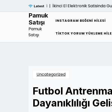
Skip
İkinci El Elektronik Satisinda Gu
Latest
to
content
Pamuk
INSTAGRAM BEĞENI HILESI
Satışı
Pamuk
TIKTOK YORUM YÜKLEME HILE
Satışı
Uncategorized
Futbol Antrenma
Dayanıklılığı Gel