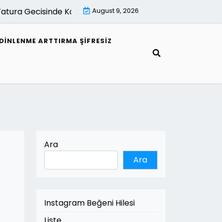
ura Gecisinde Kontrol Listesi |
August 9, 2026
Mimari Gorsellestirme İle Ak
DINLENME ARTTIRMA ŞIFRESIZ
Ara
Ara
Instagram Beğeni Hilesi
Liste