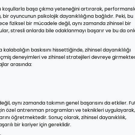
lu koşullarla başa çıkma yeteneğini artırarak, performansl
 bir oyuncunun psikolojik dayanıklılığına bağlıdır. Peki, bu
ce fiziksel bir mücadele değil, aynı zamanda zihinsel bir
ular, stresli anlarda bile odaklanmayı başarır ve bu da onl
 kalabalığın baskısını hissettiğinde, zihinsel dayanıklılığı
miş deneyimleri ve zihinsel stratejileri devreye girmekted
jlar arasında:
ğil, aynı zamanda takımın genel başarısını da etkiler. Fu
k için özel antrenman programları ve teknikleri uygulayarak,
rını öğretmektedir. Sonuç olarak, zihinsel dayanıklılık,
rılı bir kariyer için gereklidir.