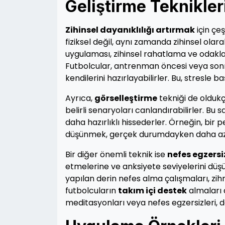
Geliştirme Teknikler
Zihinsel dayanıklılığı artırmak
için çeş
fiziksel değil, aynı zamanda zihinsel olar
uygulaması, zihinsel rahatlama ve odakla
Futbolcular, antrenman öncesi veya sonra
kendilerini hazırlayabilirler. Bu, stresle 
Ayrıca,
görselleştirme
tekniği de oldukça
belirli senaryoları canlandırabilirler. Bu 
daha hazırlıklı hissederler. Örneğin, bir
düşünmek, gerçek durumdayken daha az 
Bir diğer önemli teknik ise
nefes egzersi
etmelerine ve anksiyete seviyelerini düş
yapılan derin nefes alma çalışmaları, zihni
futbolcuların
takım içi destek
almaları 
meditasyonları veya nefes egzersizleri, da