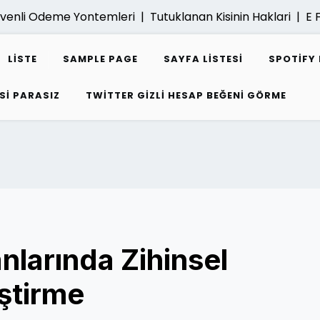
venli Odeme Yontemleri |
Tutuklanan Kisinin Haklari |
E Fat
LISTE
SAMPLE PAGE
SAYFA LISTESI
SPOTIFY 
SI PARASIZ
TWITTER GIZLI HESAP BEĞENI GÖRME
nlarında Zihinsel
iştirme