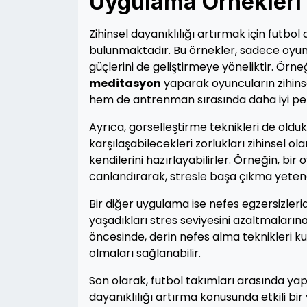
Uygulama Örnekleri
Zihinsel dayanıklılığı artırmak için futb
bulunmaktadır. Bu örnekler, sadece oyunc
güçlerini de geliştirmeye yöneliktir. Ör
meditasyon
yaparak oyuncuların zihins
hem de antrenman sırasında daha iyi pe
Ayrıca, görselleştirme teknikleri de olduk
karşılaşabilecekleri zorlukları zihinsel
kendilerini hazırlayabilirler. Örneğin, bi
canlandırarak, stresle başa çıkma yeteneği
Bir diğer uygulama ise nefes egzersizleri
yaşadıkları stres seviyesini azaltmaları
öncesinde, derin nefes alma teknikleri ku
olmaları sağlanabilir.
Son olarak, futbol takımları arasında ya
dayanıklılığı artırma konusunda etkili bi