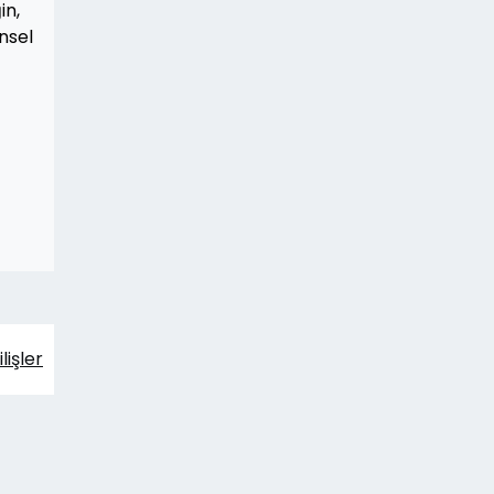
in,
nsel
lişler