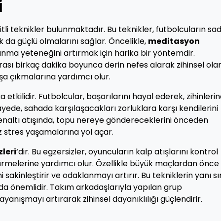
i
itli teknikler bulunmaktadır. Bu teknikler, futbolcuların s
ak da güçlü olmalarını sağlar. Öncelikle,
meditasyon
nma yeteneğini artırmak için harika bir yöntemdir.
sı birkaç dakika boyunca derin nefes alarak zihinsel ola
başa çıkmalarına yardımcı olur.
 etkilidir. Futbolcular, başarılarını hayal ederek, zihinleri
sayede, sahada karşılaşacakları zorluklara karşı kendilerini
 penaltı atışında, topu nereye göndereceklerini önceden
stres yaşamalarına yol açar.
zleri
‘dir. Bu egzersizler, oyuncuların kalp atışlarını kontrol
ürmelerine yardımcı olur. Özellikle büyük maçlardan önce
 sakinleştirir ve odaklanmayı artırır. Bu tekniklerin yanı sı
da önemlidir. Takım arkadaşlarıyla yapılan grup
yanışmayı artırarak zihinsel dayanıklılığı güçlendirir.