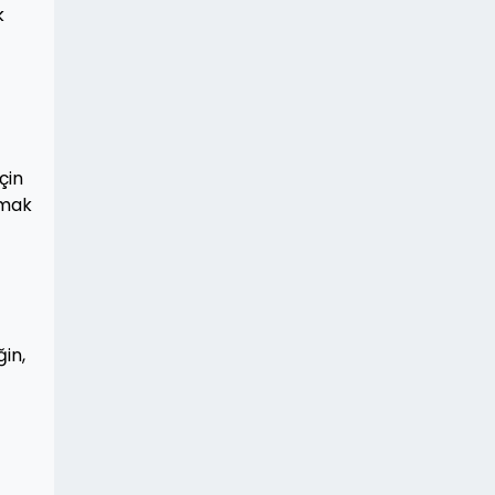
k
çin
amak
ğin,