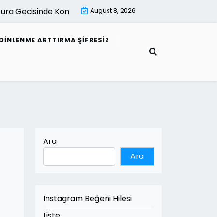
ecisinde Kontrol Listesi |
August 8, 2026
Mimari Gorsellestirme İle Akilli
DINLENME ARTTIRMA ŞIFRESIZ
Ara
Ara
Instagram Beğeni Hilesi
Liste