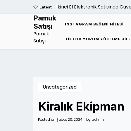
Skip
İkinci El Elektronik Satisinda Guvenl
Latest
to
content
Pamuk
INSTAGRAM BEĞENI HILESI
Satışı
Pamuk
TIKTOK YORUM YÜKLEME HILE
Satışı
Uncategorized
Kiralık Ekipman
Posted on
Şubat 20, 2024
by
admin