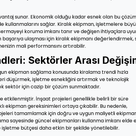
avantaj sunar. Ekonomik olduğu kadar esnek olan bu çözüm
ilde kullanmalarını sağlar. Kiralık ekipman, işletmelere bü
n sermayeyi koruma imkanı tanır ve değişen ihtiyaçlara uy
 başarıya ulaşması için kiralık ekipmanı değerlendirmek, s
enizin mali performansını artırabilir.
dleri: Sektörler Arası Değiş
 uygun ekipman sağlama konusunda kiralama trendi hızla
eri düşürmek, işletme esnekliğini artırmak ve teknolojik
k sektör için cazip bir çözüm sunmaktadır.
tkilenmiştir. İnşaat projeleri genellikle belirli bir süre
rklı ekipman gereksinimleri ortaya çıkabilir. Bu nedenle,
projeleri tamamlamak için doğru ve uygun maliyetli ekipma
alama sayesinde güncel ekipmanları kullanma imkanı elde ed
şletme bütçesi daha etkin bir şekilde yönetilebilir.