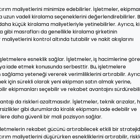
ırım maliyetlerini minimize edebilirler. İşletmeler, ekipma
 uzun vadeli kiralama seçeneklerini değerlendirebilirler. 
aha küçük kiralama maliyetleriyle yetinebilirler. Ayrıca, ki
ibi masrafları da genellikle kiralama şirketinin
aliyetlerini kontrol altında tutabilir ve nakit akışlarını
letmelere esneklik sağlar. İşletmeler, iş hacimlerine göre
ya iade etmek konusunda serbesttir. Bu, işletmelere
ğlama yeteneği vererek verimliliklerini artırabilir. Ayrıc
ek için sürekli olarak yeni ekipman satın almak yerine,
ilir ekipmanları seçebilir ve rekabet avantajını sürdürebili
tajı da riskleri azaltmasıdır. İşletmeler, teknik arızalar, hı
sizlikler gibi durumlarda kiralık ekipmanı iade edebilir ve
melere daha güvenli bir mali pozisyon sağlar.
letmelerin rekabet gücünü artırabilecek etkili bir stratejidi
rım maliyetlerini düşürürken esnekliklerini artırabilir, riskl