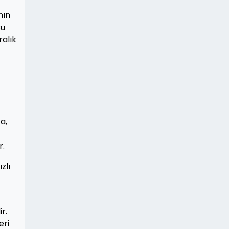
nın
Bu
ralık
a,
r.
zlı
r.
eri