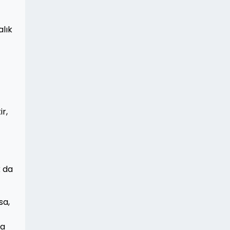
alık
ir,
 da
sa,
la