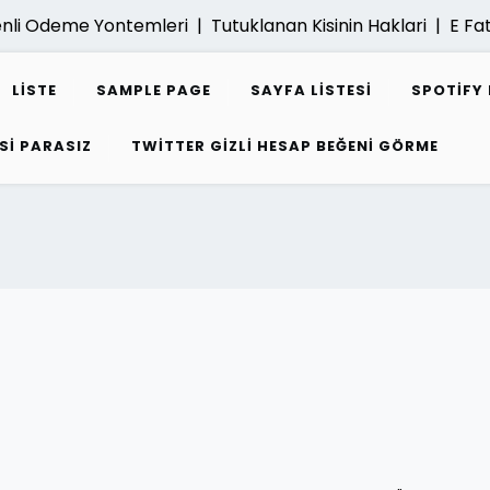
i Odeme Yontemleri |
Tutuklanan Kisinin Haklari |
E Fatura G
LISTE
SAMPLE PAGE
SAYFA LISTESI
SPOTIFY 
SI PARASIZ
TWITTER GIZLI HESAP BEĞENI GÖRME