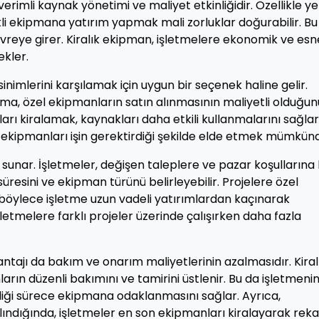
erimli kaynak yönetimi ve maliyet etkinliğidir. Özellikle ye
kli ekipmana yatırım yapmak mali zorluklar doğurabilir. Bu
evreye girer. Kiralık ekipman, işletmelere ekonomik ve es
kler.
sinimlerini karşılamak için uygun bir seçenek haline gelir.
rma, özel ekipmanların satın alınmasının maliyetli olduğun
arı kiralamak, kaynakları daha etkili kullanmalarını sağlar
 ekipmanları işin gerektirdiği şekilde elde etmek mümkünd
sunar. İşletmeler, değişen taleplere ve pazar koşullarına h
üresini ve ekipman türünü belirleyebilir. Projelere özel
e böylece işletme uzun vadeli yatırımlardan kaçınarak
şletmelere farklı projeler üzerinde çalışırken daha fazla
ntajı da bakım ve onarım maliyetlerinin azalmasıdır. Kiral
rın düzenli bakımını ve tamirini üstlenir. Bu da işletmenin
diği sürece ekipmana odaklanmasını sağlar. Ayrıca,
alındığında, işletmeler en son ekipmanları kiralayarak rek