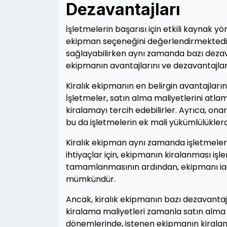
Dezavantajları
İşletmelerin başarısı için etkili kaynak y
ekipman seçeneğini değerlendirmektedir. 
sağlayabilirken aynı zamanda bazı dezavan
ekipmanın avantajlarını ve dezavantajlar
Kiralık ekipmanın en belirgin avantajları
İşletmeler, satın alma maliyetlerini atla
kiralamayı tercih edebilirler. Ayrıca, ona
bu da işletmelerin ek mali yükümlülükler
Kiralık ekipman aynı zamanda işletmelere 
ihtiyaçlar için, ekipmanın kiralanması işler
tamamlanmasının ardından, ekipmanı i
mümkündür.
Ancak, kiralık ekipmanın bazı dezavantajla
kiralama maliyetleri zamanla satın alma ma
dönemlerinde, istenen ekipmanın kiralanabil