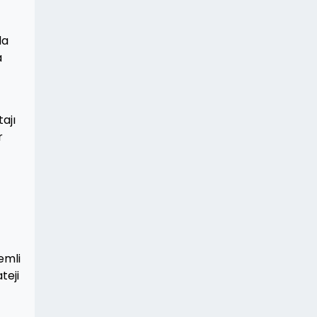
da
a
ajı
r
emli
teji