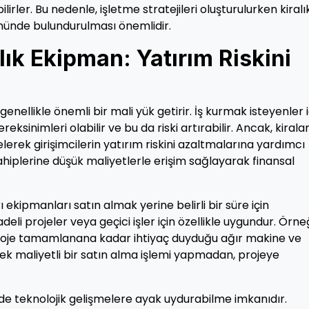
lirler. Bu nedenle, işletme stratejileri oluşturulurken kiralı
nünde bulundurulması önemlidir.
alık Ekipman: Yatırım Riskini
 genellikle önemli bir mali yük getirir. İş kurmak isteyenler i
inimleri olabilir ve bu da riski artırabilir. Ancak, kiral
erek girişimcilerin yatırım riskini azaltmalarına yardımcı
ahiplerine düşük maliyetlerle erişim sağlayarak finansal
ı ekipmanları satın almak yerine belirli bir süre için
deli projeler veya geçici işler için özellikle uygundur. Örne
 proje tamamlanana kadar ihtiyaç duyduğu ağır makine ve
sek maliyetli bir satın alma işlemi yapmadan, projeye
 de teknolojik gelişmelere ayak uydurabilme imkanıdır.