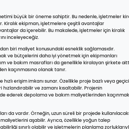
önetimi büyük bir öneme sahiptir. Bu nedenle, işletmeler kir
Kiralık ekipman, işletmelere çeşitli avantajlar
tajlar da içerebilir. Bu makalede, işletmeler için kiralık
ını inceleyeceğiz.
ndan biri maliyet konusundaki esneklik sağlamasıdır.
mak ve bütçelerini daha iyi yönetmek için ekipmanları
rım ve bakım masrafları da genellikle kiralayan şirkete aitt
den kaçınmasına olanak tanır.
hızlı erişim imkanı sunar. Özellikle proje bazlı veya geçici
i hızlandırabilir ve zamanı kısaltabilir. Projenin
ade ederek depolama ve bakım maliyetlerinden kaçınmak
rı da vardır. Örneğin, uzun süreli bir projede kullanılacak
liyetlerini aşabilir. Ayrıca, özellikle yoğun talep
irliği sınırlı olabilir ve işletmelerin planlama zorluklarıy