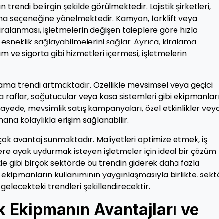
trendi belirgin şekilde görülmektedir. Lojistik şirketleri,
ama seçeneğine yönelmektedir. Kamyon, forklift veya
ralanması, işletmelerin değişen taleplere göre hızla
esneklik sağlayabilmelerini sağlar. Ayrıca, kiralama
ım ve sigorta gibi hizmetleri içermesi, işletmelerin
ma trendi artmaktadır. Özellikle mevsimsel veya geçici
raflar, soğutucular veya kasa sistemleri gibi ekipmanlar
 sayede, mevsimlik satış kampanyaları, özel etkinlikler vey
na kolaylıkla erişim sağlanabilir.
rçok avantaj sunmaktadır. Maliyetleri optimize etmek, iş
klere ayak uydurmak isteyen işletmeler için ideal bir çözüm
de gibi birçok sektörde bu trendin giderek daha fazla
ekipmanların kullanımının yaygınlaşmasıyla birlikte, sekt
 gelecekteki trendleri şekillendirecektir.
ık Ekipmanın Avantajları ve