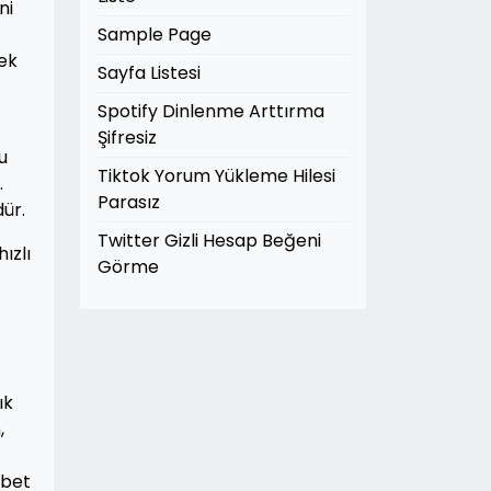
ni
Sample Page
nek
Sayfa Listesi
Spotify Dinlenme Arttırma
Şifresiz
u
Tiktok Yorum Yükleme Hilesi
.
Parasız
ür.
Twitter Gizli Hesap Beğeni
ızlı
Görme
ık
,
abet