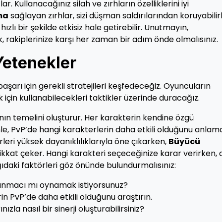
r. Kullanacağınız silah ve zırhların özelliklerini iyi
ma
sağlayan zırhlar, sizi düşman saldırılarından koruyabilir
 hızlı bir şekilde etkisiz hale getirebilir. Unutmayın,
, rakiplerinize karşı her zaman bir adım önde olmalısınız.
Yetenekler
arı için gerekli stratejileri keşfedeceğiz. Oyuncuların
in kullanabilecekleri taktikler üzerinde duracağız.
ının temelini oluşturur. Her karakterin kendine özgü
enle, PvP’de hangi karakterlerin daha etkili olduğunu anlam
leri yüksek dayanıklılıklarıyla öne çıkarken,
Büyücü
 dikkat çeker. Hangi karakteri seçeceğinize karar verirken,
ğıdaki faktörleri göz önünde bulundurmalısınız:
unmacı mı oynamak istiyorsunuz?
n PvP’de daha etkili olduğunu araştırın.
zla nasıl bir sinerji oluşturabilirsiniz?