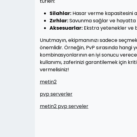
türleri:
Silahlar:
Hasar verme kapasitesini ar
Zırhlar:
Savunma sağlar ve hayatta ka
Aksesuarlar:
Ekstra yetenekler ve b
Unutmayın, ekipmanınızı sadece seçme
önemlidir. Örneğin, PvP sırasında hangi 
kombinasyonlarının en iyi sonucu vereceği
kullanımı, zaferinizi garantilemek için k
vermelisiniz!
metin2
pvp serverler
metin2 pvp serveler