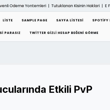
venli Odeme Yontemleri |
Tutuklanan Kisinin Haklari |
E Fat
LISTE
SAMPLE PAGE
SAYFA LISTESI
SPOTIFY 
SI PARASIZ
TWITTER GIZLI HESAP BEĞENI GÖRME
ularında Etkili PvP