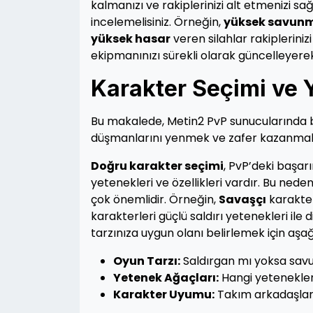
kalmanızı ve rakiplerinizi alt etmenizi sağla
incelemelisiniz. Örneğin,
yüksek savun
yüksek hasar
veren silahlar rakiplerinizi
ekipmanınızı sürekli olarak güncelleyerek
Karakter Seçimi ve 
Bu makalede, Metin2 PvP sunucularında baş
düşmanlarını yenmek ve zafer kazanmak iç
Doğru karakter seçimi
, PvP’deki başar
yetenekleri ve özellikleri vardır. Bu ned
çok önemlidir. Örneğin,
Savaşçı
karakter
karakterleri güçlü saldırı yetenekleri ile
tarzınıza uygun olanı belirlemek için aşa
Oyun Tarzı:
Saldırgan mı yoksa sav
Yetenek Ağaçları:
Hangi yetenekleri
Karakter Uyumu:
Takım arkadaşlarını