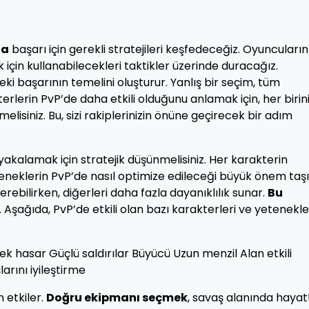
da
başarı için gerekli stratejileri keşfedeceğiz. Oyuncuların
in kullanabilecekleri taktikler üzerinde duracağız.
ki başarının temelini oluşturur. Yanlış bir seçim, tüm
terlerin PvP’de daha etkili olduğunu anlamak için, her birin
melisiniz. Bu, sizi rakiplerinizin önüne geçirecek bir adım
yakalamak için stratejik düşünmelisiniz. Her karakterin
eneklerin PvP’de nasıl optimize edileceği büyük önem taşı
rebilirken, diğerleri daha fazla dayanıklılık sunar.
Bu
. Aşağıda, PvP’de etkili olan bazı karakterleri ve yetenekle
k hasar Güçlü saldırılar Büyücü Uzun menzil Alan etkili
arını iyileştirme
 etkiler.
Doğru ekipmanı seçmek
, savaş alanında hayat