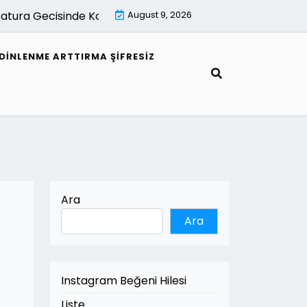
ura Gecisinde Kontrol Listesi |
August 9, 2026
Mimari Gorsellestirme İle Ak
DINLENME ARTTIRMA ŞIFRESIZ
Ara
Ara
Instagram Beğeni Hilesi
Liste