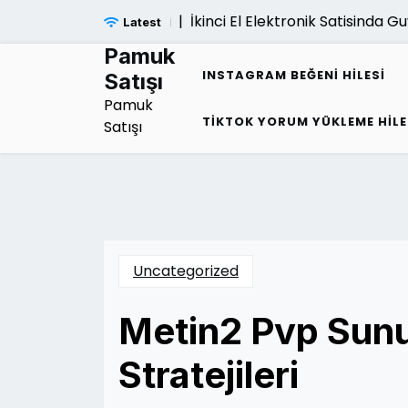
Skip
İkinci El Elektronik Satisinda Gu
Latest
to
content
Pamuk
INSTAGRAM BEĞENI HILESI
Satışı
Pamuk
TIKTOK YORUM YÜKLEME HILE
Satışı
Uncategorized
Metin2 Pvp Sunuc
Stratejileri