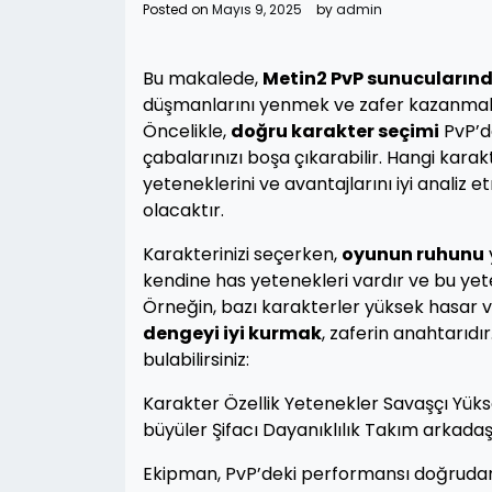
Posted on
Mayıs 9, 2025
by
admin
Bu makalede,
Metin2 PvP sunucuların
düşmanlarını yenmek ve zafer kazanmak iç
Öncelikle,
doğru karakter seçimi
PvP’de
çabalarınızı boşa çıkarabilir. Hangi karak
yeteneklerini ve avantajlarını iyi analiz et
olacaktır.
Karakterinizi seçerken,
oyunun ruhunu
kendine has yetenekleri vardır ve bu yet
Örneğin, bazı karakterler yüksek hasar ve
dengeyi iyi kurmak
, zaferin anahtarıdır
bulabilirsiniz:
Karakter Özellik Yetenekler Savaşçı Yükse
büyüler Şifacı Dayanıklılık Takım arkadaşl
Ekipman, PvP’deki performansı doğrudan