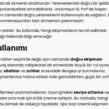
izi alt etmenin anahtarıdır. Yeteneklerinizi doğru bir şekil
ansiyelinizi artırabilirsiniz. Unutmayın ki, PvP’de başarı
aynı zamanda doğru yeteneklerin kullanımıyla da sağlanır. 
 kombinasyonları test etmekten çekinmeyin!
etkiler. Bu bölümde, hangi ekipmanların tercih edilmesi
cağı hakkında bilgi vereceğiz.
ullanımı
arakter seçimi ile değil, aynı zamanda
doğru ekipman
ş alanında rakiplerinizi alt etmenizde büyük bir rol oyna
e,
silahlar
ve
zırhlar
arasındaki dengeyi iyi kurmalısınız.
anlarınızı hızlıca etkisiz hale getirebilirken, güçlü bir zırh
ellemeyi unutmamalısınız. Oyun içindeki
seviye atlama
ve
esini artırmak için kritik öneme sahiptir. Bu noktada, hangi
nu bilmek de oldukça faydalıdır. İşte bazı önemli ekipman