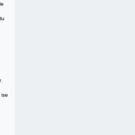
de
Bu
r.
 ise