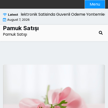
Skip
Menu
to
content
ci El Elektronik Satisinda Guvenli Odeme Yontemleri |
Tutu
Latest
August 7, 2026
Pamuk Satışı
Pamuk Satışı