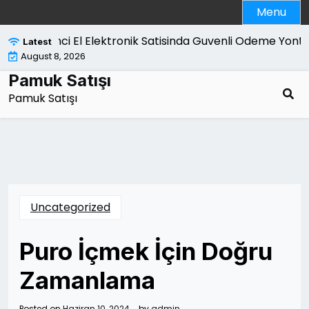
Skip
Menu
to
content
İkinci El Elektronik Satisinda Guvenli Odeme Yonteml
Latest
August 8, 2026
Pamuk Satışı
Pamuk Satışı
Uncategorized
Puro İçmek İçin Doğru
Zamanlama
Posted on
Haziran 10, 2024
by
admin