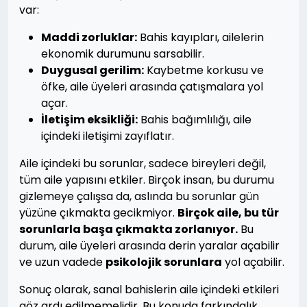
var:
Maddi zorluklar:
Bahis kayıpları, ailelerin
ekonomik durumunu sarsabilir.
Duygusal gerilim:
Kaybetme korkusu ve
öfke, aile üyeleri arasında çatışmalara yol
açar.
İletişim eksikliği:
Bahis bağımlılığı, aile
içindeki iletişimi zayıflatır.
Aile içindeki bu sorunlar, sadece bireyleri değil,
tüm aile yapısını etkiler. Birçok insan, bu durumu
gizlemeye çalışsa da, aslında bu sorunlar gün
yüzüne çıkmakta gecikmiyor.
Birçok aile, bu tür
sorunlarla başa çıkmakta zorlanıyor.
Bu
durum, aile üyeleri arasında derin yaralar açabilir
ve uzun vadede
psikolojik sorunlara
yol açabilir.
Sonuç olarak, sanal bahislerin aile içindeki etkileri
göz ardı edilmemelidir. Bu konuda farkındalık