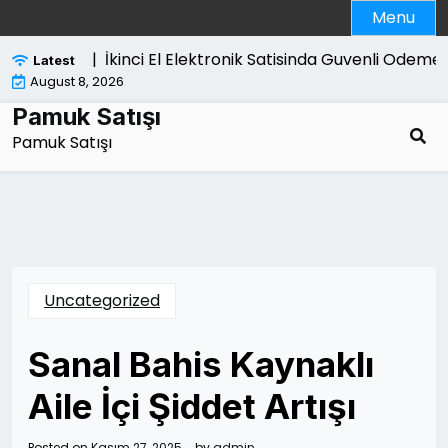
Skip
Menu
to
content
yi Bozmasi |
İkinci El Elektronik Satisinda Guvenli Odeme
Latest
August 8, 2026
Pamuk Satışı
Pamuk Satışı
Uncategorized
Sanal Bahis Kaynaklı
Aile İçi Şiddet Artışı
Posted on
Kasım 27, 2025
by
admin