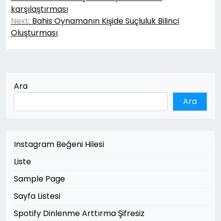
gezinmesi
karşılaştırması
Next:
Bahis Oynamanın Kişide Suçluluk Bilinci
Oluşturması
Ara
Ara
Instagram Beğeni Hilesi
Liste
Sample Page
Sayfa Listesi
Spotify Dinlenme Arttırma Şifresiz