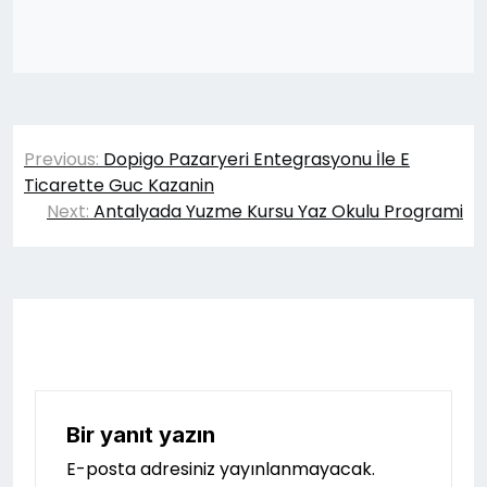
Yazı
Previous:
Dopigo Pazaryeri Entegrasyonu İle E
gezinmesi
Ticarette Guc Kazanin
Next:
Antalyada Yuzme Kursu Yaz Okulu Programi
Bir yanıt yazın
E-posta adresiniz yayınlanmayacak.