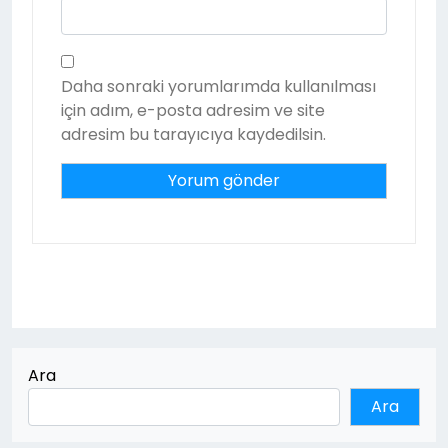
Daha sonraki yorumlarımda kullanılması
için adım, e-posta adresim ve site
adresim bu tarayıcıya kaydedilsin.
Ara
Ara