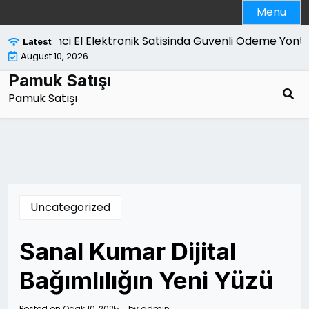
Skip
Menu
to
content
İkinci El Elektronik Satisinda Guvenli Odeme Yontem
Latest
August 10, 2026
Pamuk Satışı
Pamuk Satışı
Uncategorized
Sanal Kumar Dijital
Bağımlılığın Yeni Yüzü
Posted on
Ocak 10, 2025
by
admin