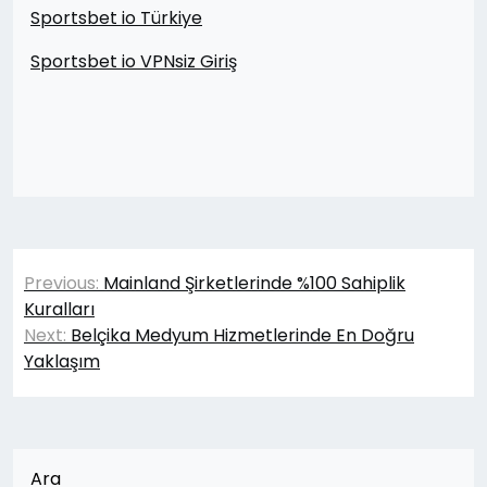
Sportsbet io Türkiye
Sportsbet io VPNsiz Giriş
Yazı
Previous:
Mainland Şirketlerinde %100 Sahiplik
gezinmesi
Kuralları
Next:
Belçika Medyum Hizmetlerinde En Doğru
Yaklaşım
Ara