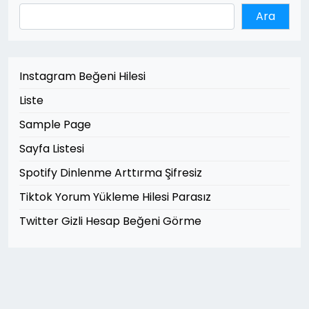
Ara
Instagram Beğeni Hilesi
Liste
Sample Page
Sayfa Listesi
Spotify Dinlenme Arttırma Şifresiz
Tiktok Yorum Yükleme Hilesi Parasız
Twitter Gizli Hesap Beğeni Görme