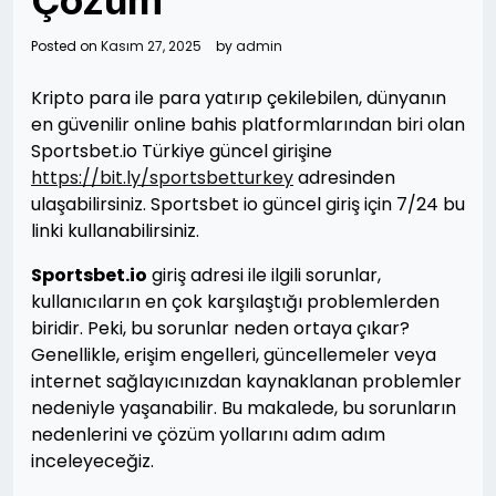
Çözüm
Posted on
Kasım 27, 2025
by
admin
Kripto para ile para yatırıp çekilebilen, dünyanın
en güvenilir online bahis platformlarından biri olan
Sportsbet.io Türkiye güncel girişine
https://bit.ly/sportsbetturkey
adresinden
ulaşabilirsiniz. Sportsbet io güncel giriş için 7/24 bu
linki kullanabilirsiniz.
Sportsbet.io
giriş adresi ile ilgili sorunlar,
kullanıcıların en çok karşılaştığı problemlerden
biridir. Peki, bu sorunlar neden ortaya çıkar?
Genellikle, erişim engelleri, güncellemeler veya
internet sağlayıcınızdan kaynaklanan problemler
nedeniyle yaşanabilir. Bu makalede, bu sorunların
nedenlerini ve çözüm yollarını adım adım
inceleyeceğiz.