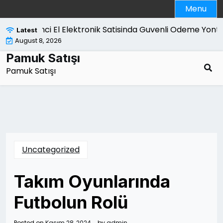
Skip
Menu
to
content
İkinci El Elektronik Satisinda Guvenli Odeme Yontem
Latest
August 8, 2026
Pamuk Satışı
Pamuk Satışı
Uncategorized
Takım Oyunlarında
Futbolun Rolü
Posted on
Kasım 28, 2024
by
admin