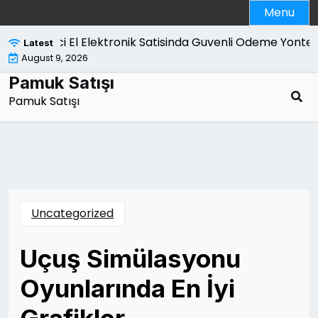
Skip
Menu
to
content
İkinci El Elektronik Satisinda Guvenli Odeme Yontemle
Latest
August 9, 2026
Pamuk Satışı
Pamuk Satışı
Uncategorized
Uçuş Simülasyonu
Oyunlarında En İyi