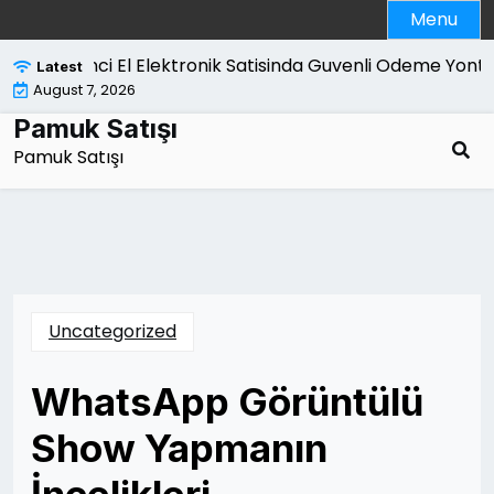
Skip
Menu
to
content
İkinci El Elektronik Satisinda Guvenli Odeme Yonteml
Latest
August 7, 2026
Pamuk Satışı
Pamuk Satışı
Uncategorized
WhatsApp Görüntülü
Show Yapmanın