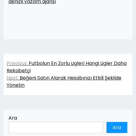
denizli yazılım ajansı
Yazı
Previous:
Futbolun En Zorlu Ligleri Hangi Ligler Daha
gezinmesi
Rekabetçi
Next:
Beğeni Satın Alarak Hesabınızı Etkili Şekilde
Yönetin
Ara
Ara